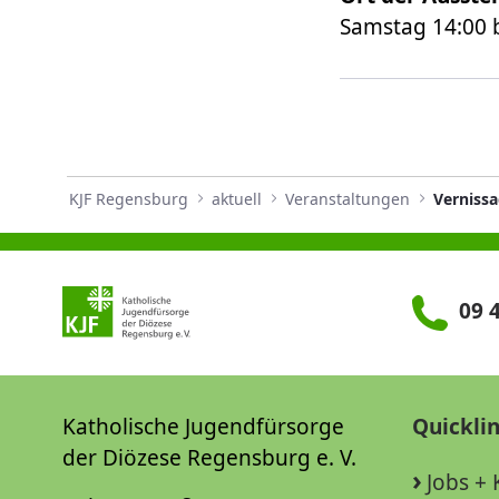
Samstag 14:00 b
KJF Regensburg
aktuell
Veranstaltungen
09 4
Katholische Jugendfürsorge
Quickli
der Diözese Regensburg e. V.
Jobs + 