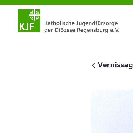
Vernissage der Ausstellung: 
null
Vernissag