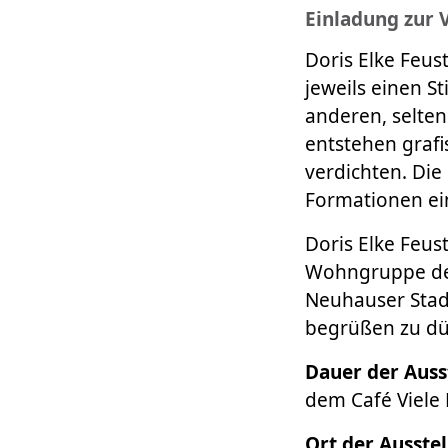
Einladung zur 
Doris Elke Feus
jeweils einen St
anderen, selten
entstehen graf
verdichten. Di
Formationen ein
Doris Elke Feus
Wohngruppe des 
Neuhauser Stad
begrüßen zu dü
Dauer der Auss
dem Café Viele 
Ort der Ausstel