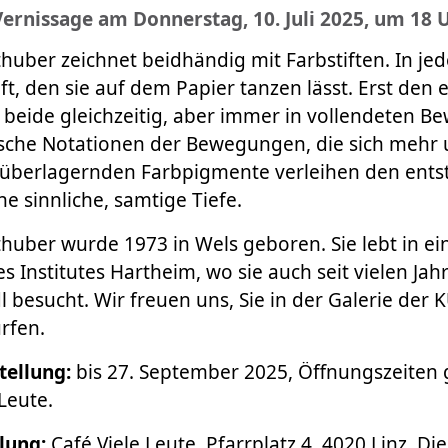
Vernissage am Donnerstag, 10. Juli 2025, um 18 
thuber zeichnet beidhändig mit Farbstiften. In jed
ift, den sie auf dem Papier tanzen lässt. Erst den
 beide gleichzeitig, aber immer in vollendeten 
ische Notationen der Bewegungen, die sich mehr
e überlagernden Farbpigmente verleihen den ent
e sinnliche, samtige Tiefe.
thuber wurde 1973 in Wels geboren. Sie lebt in ei
Institutes Hartheim, wo sie auch seit vielen Jahr
l besucht. Wir freuen uns, Sie in der Galerie d
rfen.
tellung:
bis 27. September 2025, Öffnungszeiten
Leute.
lung:
Café Viele Leute, Pfarrplatz 4, 4020 Linz, Di