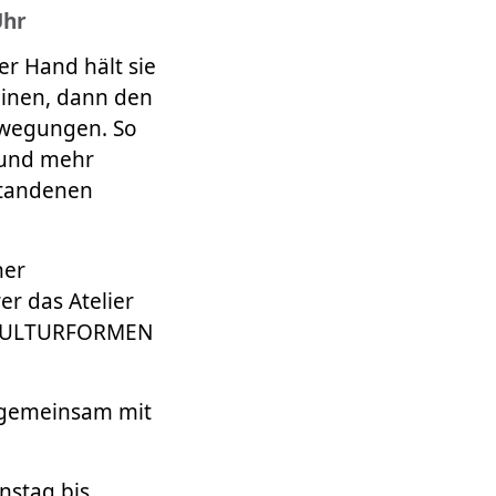
Uhr
er Hand hält sie
 einen, dann den
Bewegungen. So
 und mehr
standenen
ner
er das Atelier
er KULTURFORMEN
 gemeinsam mit
enstag bis