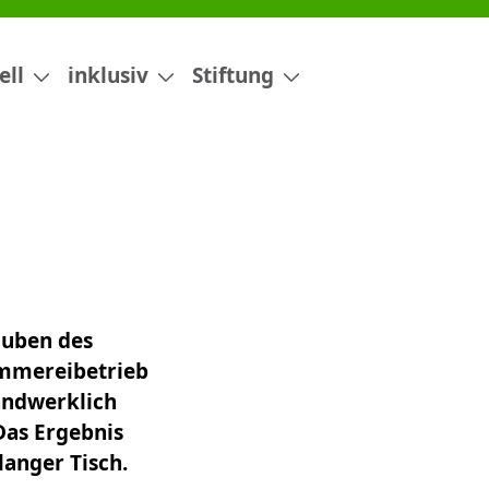
ell
inklusiv
Stiftung
Buben des
immereibetrieb
handwerklich
Das Ergebnis
langer Tisch.