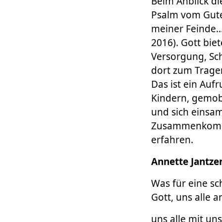
Beim Anblick di
Psalm vom Guten
meiner Feinde…,
2016). Gott biet
Versorgung, Sch
dort zum Trage
Das ist ein Auf
Kindern, gemob
und sich einsam
Zusammenkomme
erfahren.
Annette Jantze
Was für eine sc
Gott, uns alle a
uns alle mit u