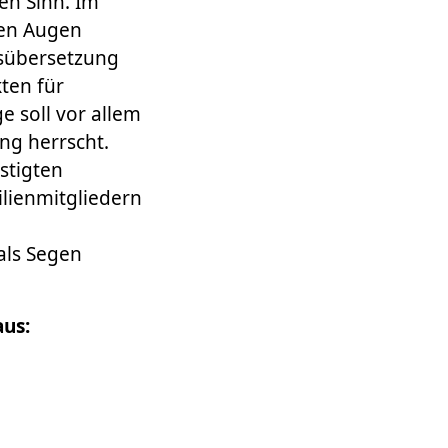
en Sinn. Im
den Augen
itsübersetzung
kten für
e soll vor allem
ng herrscht.
stigten
lienmitgliedern
ls Segen
aus: