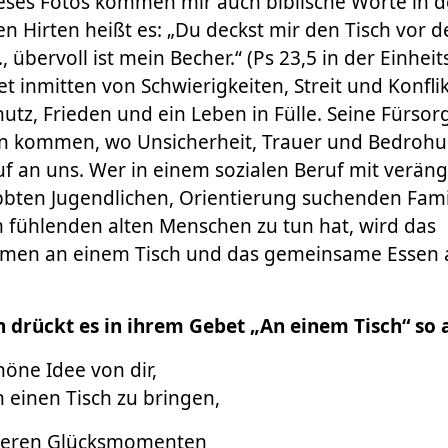
eses Fotos kommen mir auch biblische Worte in d
 Hirten heißt es: „Du deckst mir den Tisch vor 
 übervoll ist mein Becher.“ (Ps 23,5 in der Einhe
et inmitten von Schwierigkeiten, Streit und Konfli
utz, Frieden und ein Leben in Fülle. Seine Fürsorg
n kommen, wo Unsicherheit, Trauer und Bedrohu
ruf an uns. Wer in einem sozialen Beruf mit veräng
bten Jugendlichen, Orientierung suchenden Fami
 fühlenden alten Menschen zu tun hat, wird das
n an einem Tisch und das gemeinsame Essen a
n drückt es in ihrem Gebet „An einem Tisch“ so 
höne Idee von dir,
n einen Tisch zu bringen,
nseren Glücksmomenten