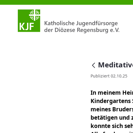
Meditativer Impuls Oktober 20
null
Meditativ
Publiziert 02.10.25
In meinem Hei
Kindergartens 
meines Bruders
betätigen und 
konnte sich seh