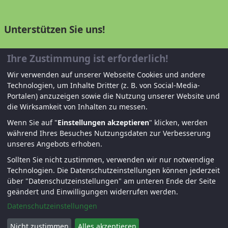
Unterstützen Sie uns!
Mitglied werden
Ihre Zustimmung ist erforderlich!
Wir verwenden auf unserer Webseite Cookies und andere
Spenden und helfen
Technologien, um Inhalte Dritter (z. B. von Social-Media-
Portalen) anzuzeigen sowie die Nutzung unserer Website und
die Wirksamkeit von Inhalten zu messen.
Wenn Sie auf "
Einstellungen akzeptieren
" klicken, werden
während Ihres Besuches Nutzungsdaten zur Verbesserung
unseres Angebots erhoben.
Sollten Sie nicht zustimmen, verwenden wir nur notwendige
© KJF Regensburg – Alle Rechte vorbehalten. |
Technologien.
Die Datenschutzeinstellungen können jederzeit
über "Datenschutzeinstellungen" am unteren Ende der Seite
Fernwartung
|
Anmelden
geändert und Einwilligungen widerrufen werden.
Datenschutzeinstellungen
Nicht zustimmen
Alles akzeptieren