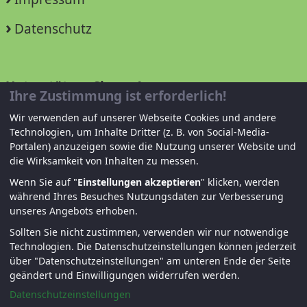
Datenschutz
Unterstützen Sie uns!
Ihre Zustimmung ist erforderlich!
Wir verwenden auf unserer Webseite Cookies und andere
Mitglied werden
Technologien, um Inhalte Dritter (z. B. von Social-Media-
Portalen) anzuzeigen sowie die Nutzung unserer Website und
Spenden und helfen
die Wirksamkeit von Inhalten zu messen.
Wenn Sie auf "
Einstellungen akzeptieren
" klicken, werden
während Ihres Besuches Nutzungsdaten zur Verbesserung
unseres Angebots erhoben.
Sollten Sie nicht zustimmen, verwenden wir nur notwendige
Technologien.
Die Datenschutzeinstellungen können jederzeit
über "Datenschutzeinstellungen" am unteren Ende der Seite
© KJF Regensburg – Alle Rechte vorbehalten. |
geändert und Einwilligungen widerrufen werden.
Fernwartung
|
Anmelden
Datenschutzeinstellungen