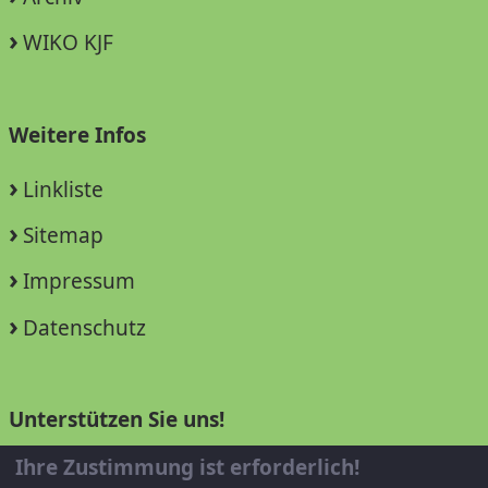
WIKO KJF
Weitere Infos
Linkliste
Sitemap
Impressum
Datenschutz
Unterstützen Sie uns!
Ihre Zustimmung ist erforderlich!
Mitglied werden