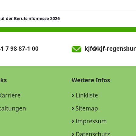
auf der Berufsinfomesse 2026
1 7 98 87-1 00
kjf@kjf-regensbur
nks
Weitere Infos
Karriere
Linkliste
taltungen
Sitemap
Impressum
Datenschutz