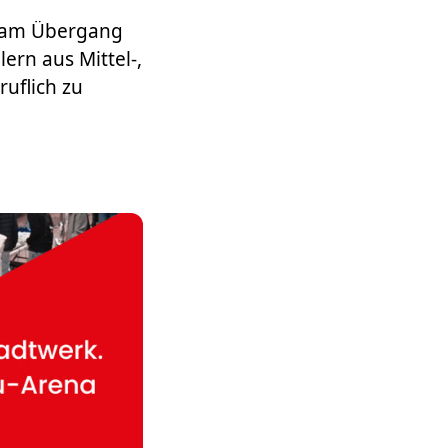
n am Übergang
ern aus Mittel-,
uflich zu