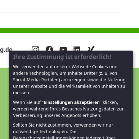
g.de
Ihre Zustimmung ist erforderlich!
Wir verwenden auf unserer Webseite Cookies und
andere Technologien, um Inhalte Dritter (z. B. von
Social-Media-Portalen) anzuzeigen sowie die Nutzung
Unterstützen Sie uns!
unserer Website und die Wirksamkeit von Inhalten zu
messen.
Mitglied werden
Wenn Sie auf "
Einstellungen akzeptieren
" klicken,
werden während Ihres Besuches Nutzungsdaten zur
Spenden und helfen
Verbesserung unseres Angebots erhoben.
Sollten Sie nicht zustimmen, verwenden wir nur
notwendige Technologien.
Die
Datenschutzeinstellungen können jederzeit über