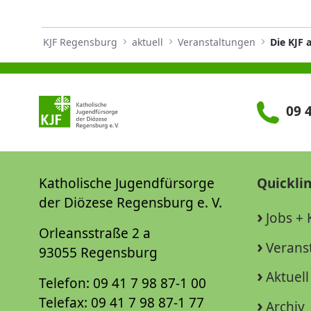
KJF Regensburg
aktuell
Veranstaltungen
Die KJF 
09 4
Katholische Jugendfürsorge
Quickli
der Diözese Regensburg e. V.
Jobs + 
Orleansstraße 2 a
Verans
93055 Regensburg
Aktuell
Telefon: 09 41 7 98 87-1 00
Telefax: 09 41 7 98 87-1 77
Archiv