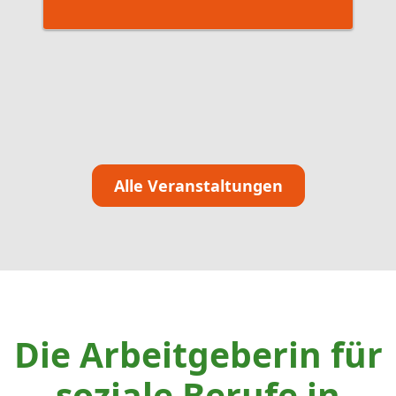
1
Alle Veranstaltungen
Die Arbeitgeberin für
soziale Berufe in