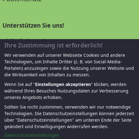
Unterstützen Sie uns!
Mitglied werden
Ihre Zustimmung ist erforderlich!
Spenden und helfen
Wir verwenden auf unserer Webseite Cookies und andere
Technologien, um Inhalte Dritter (z. B. von Social-Media-
Portalen) anzuzeigen sowie die Nutzung unserer Website und
die Wirksamkeit von Inhalten zu messen.
Wenn Sie auf "
Einstellungen akzeptieren
" klicken, werden
während Ihres Besuches Nutzungsdaten zur Verbesserung
unseres Angebots erhoben.
Sollten Sie nicht zustimmen, verwenden wir nur notwendige
© KJF Regensburg – Alle Rechte vorbehalten. |
Technologien.
Die Datenschutzeinstellungen können jederzeit
Fernwartung
|
Anmelden
über "Datenschutzeinstellungen" am unteren Ende der Seite
geändert und Einwilligungen widerrufen werden.
Datenschutzeinstellungen