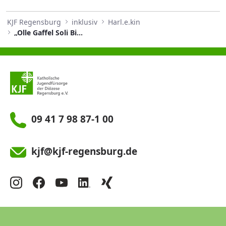
KJF Regensburg
inklusiv
Harl.e.kin
„Olle Gaffel Soli Bier“- Aktion für die Har.le.kin–Nachsorge
09 41 7 98 87-1 00
kjf@kjf-regensburg.de