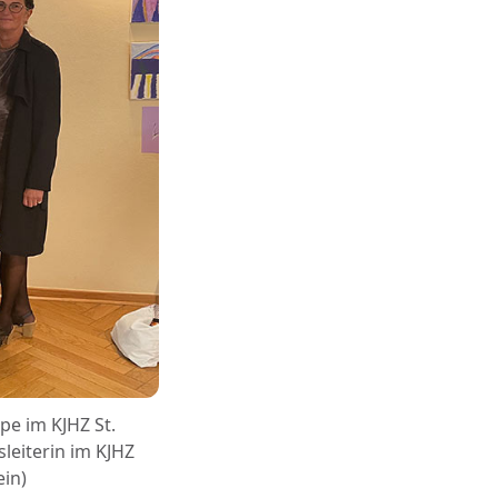
pe im KJHZ St.
leiterin im KJHZ
ein)