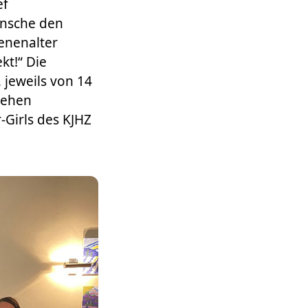
ef
ünsche den
senenalter
kt!“ Die
 jeweils von 14
sehen
Girls des KJHZ