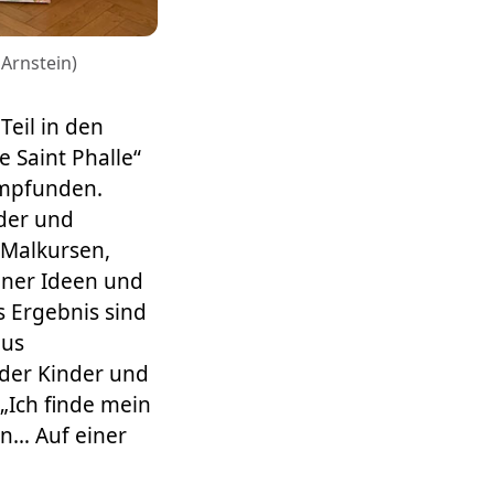
 Arnstein)
Teil in den
e Saint Phalle“
empfunden.
nder und
 Malkursen,
ner Ideen und
s Ergebnis sind
aus
 der Kinder und
 „Ich finde mein
nn… Auf einer