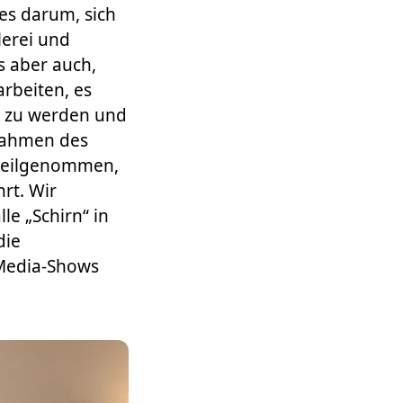
es darum, sich
lerei und
s aber auch,
rbeiten, es
v zu werden und
 Rahmen des
 teilgenommen,
rt. Wir
le „Schirn“ in
die
-Media-Shows