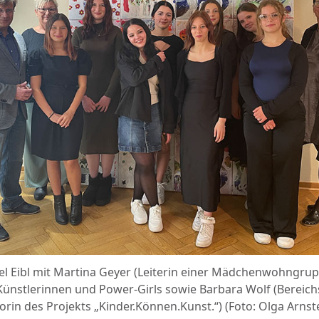
el Eibl mit Martina Geyer (Leiterin einer Mädchenwohngrup
 Künstlerinnen und Power-Girls sowie Barbara Wolf (Bereichs
atorin des Projekts „Kinder.Können.Kunst.“) (Foto: Olga Arnst