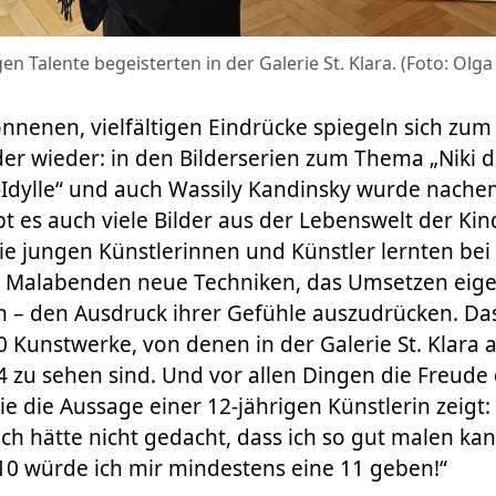
n Talente begeisterten in der Galerie St. Klara. (Foto: Olga
nenen, vielfältigen Eindrücke spiegeln sich zum 
der wieder: in den Bilderserien zum Thema „Niki d
-Idylle“ und auch Wassily Kandinsky wurde nach
bt es auch viele Bilder aus der Lebenswelt der Ki
ie jungen Künstlerinnen und Künstler lernten bei
Malabenden neue Techniken, das Umsetzen eige
n – den Ausdruck ihrer Gefühle auszudrücken. Da
Kunstwerke, von denen in der Galerie St. Klara 
 zu sehen sind. Und vor allen Dingen die Freude
ie die Aussage einer 12-jährigen Künstlerin zeigt:
ich hätte nicht gedacht, dass ich so gut malen ka
 10 würde ich mir mindestens eine 11 geben!“