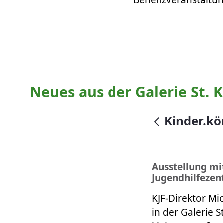
Benefizveranstaltungen. 
Neues aus der Galerie St. K
null
Kinder.kö
Ausstellung mi
Jugendhilfezent
KJF-Direktor Mi
in der Galerie 