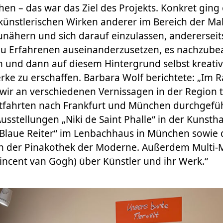
en – das war das Ziel des Projekts. Konkret ging 
künstlerischen Wirken anderer im Bereich der Ma
nähern und sich darauf einzulassen, andererseit
eu Erfahrenen auseinanderzusetzen, es nachzubea
n und dann auf diesem Hintergrund selbst kreati
rke zu erschaffen. Barbara Wolf berichtete: „Im
 wir an verschiedenen Vernissagen in der Region
tfahrten nach Frankfurt und München durchgefüh
sstellungen „Niki de Saint Phalle“ in der Kunsthal
 Blaue Reiter“ im Lenbachhaus in München sowie 
in der Pinakothek der Moderne. Außerdem Multi
Vincent van Gogh) über Künstler und ihr Werk.“