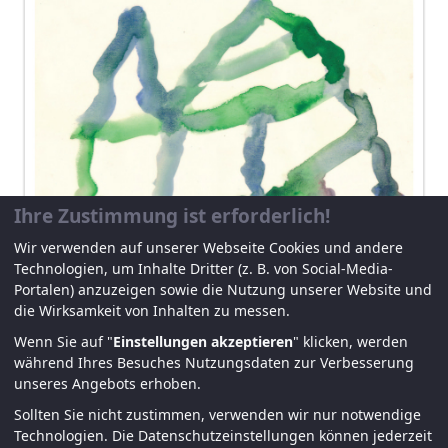
Ihre Zustimmung ist erforderlich!
Wir verwenden auf unserer Webseite Cookies und andere
Technologien, um Inhalte Dritter (z. B. von Social-Media-
13.02.2023
Portalen) anzuzeigen sowie die Nutzung unserer Website und
die Wirksamkeit von Inhalten zu messen.
Walter Schoiswohl |
Wenn Sie auf "
Einstellungen akzeptieren
" klicken, werden
Wachsradierungen und
während Ihres Besuches Nutzungsdaten zur Verbesserung
Aquarelle
unseres Angebots erhoben.
Vernissage: Donnerstag, 2. März 2023,
Sollten Sie nicht zustimmen, verwenden wir nur notwendige
Technologien.
Die Datenschutzeinstellungen können jederzeit
18.30 Uhr, Galerie der KULTURFORMEN,