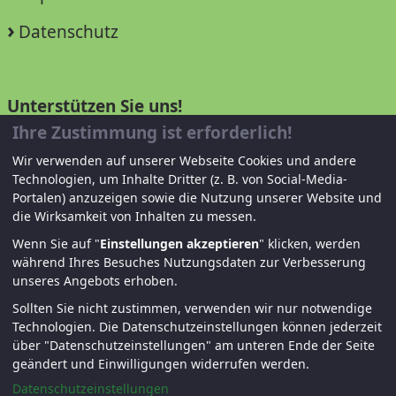
Datenschutz
Unterstützen Sie uns!
Ihre Zustimmung ist erforderlich!
Mitglied werden
Wir verwenden auf unserer Webseite Cookies und andere
Technologien, um Inhalte Dritter (z. B. von Social-Media-
Spenden und helfen
Portalen) anzuzeigen sowie die Nutzung unserer Website und
die Wirksamkeit von Inhalten zu messen.
Wenn Sie auf "
Einstellungen akzeptieren
" klicken, werden
während Ihres Besuches Nutzungsdaten zur Verbesserung
unseres Angebots erhoben.
Sollten Sie nicht zustimmen, verwenden wir nur notwendige
Technologien.
Die Datenschutzeinstellungen können jederzeit
über "Datenschutzeinstellungen" am unteren Ende der Seite
© KJF Regensburg – Alle Rechte vorbehalten. |
geändert und Einwilligungen widerrufen werden.
Fernwartung
|
Anmelden
Datenschutzeinstellungen