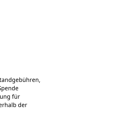
 Standgebühren,
-Spende
tung für
erhalb der